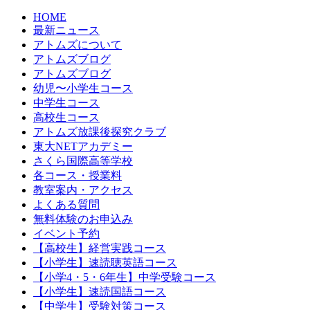
HOME
最新ニュース
アトムズについて
アトムズブログ
アトムズブログ
幼児〜小学生コース
中学生コース
高校生コース
アトムズ放課後探究クラブ
東大NETアカデミー
さくら国際高等学校
各コース・授業料
教室案内・アクセス
よくある質問
無料体験のお申込み
イベント予約
【高校生】経営実践コース
【小学生】速読聴英語コース
【小学4・5・6年生】中学受験コース
【小学生】速読国語コース
【中学生】受験対策コース