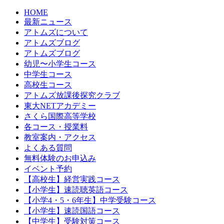
HOME
最新ニュース
アトムズについて
アトムズブログ
アトムズブログ
幼児〜小学生コース
中学生コース
高校生コース
アトムズ放課後探究クラブ
東大NETアカデミー
さくら国際高等学校
各コース・授業料
教室案内・アクセス
よくある質問
無料体験のお申込み
イベント予約
【高校生】経営実践コース
【小学生】速読聴英語コース
【小学4・5・6年生】中学受験コース
【小学生】速読国語コース
【中学生】受験対策コース