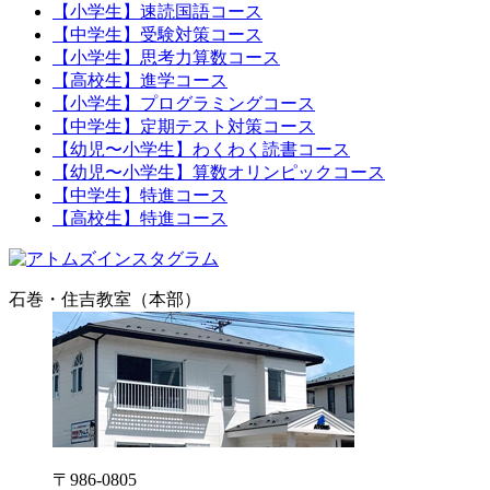
【小学生】速読国語コース
【中学生】受験対策コース
【小学生】思考力算数コース
【高校生】進学コース
【小学生】プログラミングコース
【中学生】定期テスト対策コース
【幼児〜小学生】わくわく読書コース
【幼児〜小学生】算数オリンピックコース
【中学生】特進コース
【高校生】特進コース
石巻・住吉教室（本部）
〒986-0805