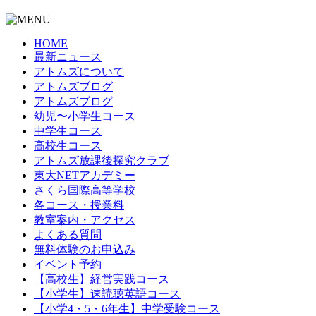
HOME
最新ニュース
アトムズについて
アトムズブログ
アトムズブログ
幼児〜小学生コース
中学生コース
高校生コース
アトムズ放課後探究クラブ
東大NETアカデミー
さくら国際高等学校
各コース・授業料
教室案内・アクセス
よくある質問
無料体験のお申込み
イベント予約
【高校生】経営実践コース
【小学生】速読聴英語コース
【小学4・5・6年生】中学受験コース