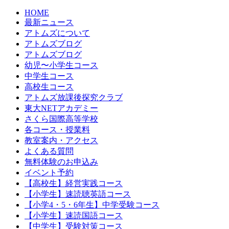
HOME
最新ニュース
アトムズについて
アトムズブログ
アトムズブログ
幼児〜小学生コース
中学生コース
高校生コース
アトムズ放課後探究クラブ
東大NETアカデミー
さくら国際高等学校
各コース・授業料
教室案内・アクセス
よくある質問
無料体験のお申込み
イベント予約
【高校生】経営実践コース
【小学生】速読聴英語コース
【小学4・5・6年生】中学受験コース
【小学生】速読国語コース
【中学生】受験対策コース