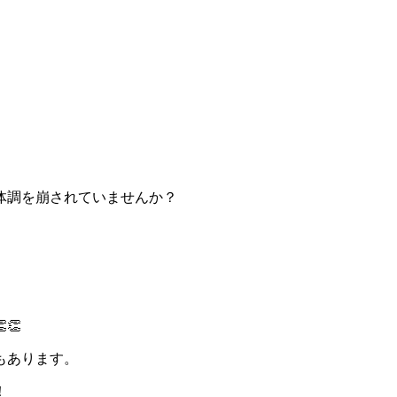
体調を崩されていませんか？
👏
もあります。
！