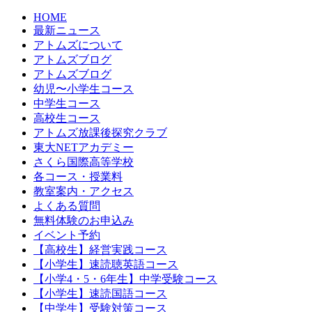
HOME
最新ニュース
アトムズについて
アトムズブログ
アトムズブログ
幼児〜小学生コース
中学生コース
高校生コース
アトムズ放課後探究クラブ
東大NETアカデミー
さくら国際高等学校
各コース・授業料
教室案内・アクセス
よくある質問
無料体験のお申込み
イベント予約
【高校生】経営実践コース
【小学生】速読聴英語コース
【小学4・5・6年生】中学受験コース
【小学生】速読国語コース
【中学生】受験対策コース