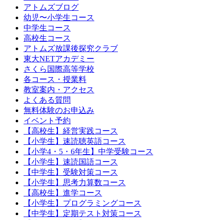
アトムズブログ
幼児〜小学生コース
中学生コース
高校生コース
アトムズ放課後探究クラブ
東大NETアカデミー
さくら国際高等学校
各コース・授業料
教室案内・アクセス
よくある質問
無料体験のお申込み
イベント予約
【高校生】経営実践コース
【小学生】速読聴英語コース
【小学4・5・6年生】中学受験コース
【小学生】速読国語コース
【中学生】受験対策コース
【小学生】思考力算数コース
【高校生】進学コース
【小学生】プログラミングコース
【中学生】定期テスト対策コース