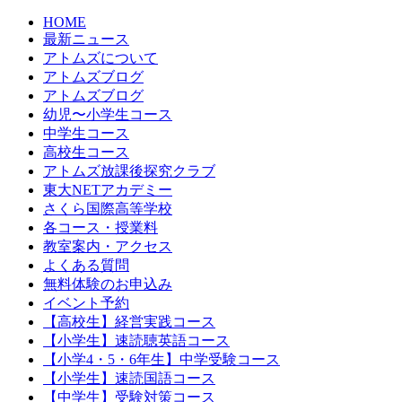
HOME
最新ニュース
アトムズについて
アトムズブログ
アトムズブログ
幼児〜小学生コース
中学生コース
高校生コース
アトムズ放課後探究クラブ
東大NETアカデミー
さくら国際高等学校
各コース・授業料
教室案内・アクセス
よくある質問
無料体験のお申込み
イベント予約
【高校生】経営実践コース
【小学生】速読聴英語コース
【小学4・5・6年生】中学受験コース
【小学生】速読国語コース
【中学生】受験対策コース