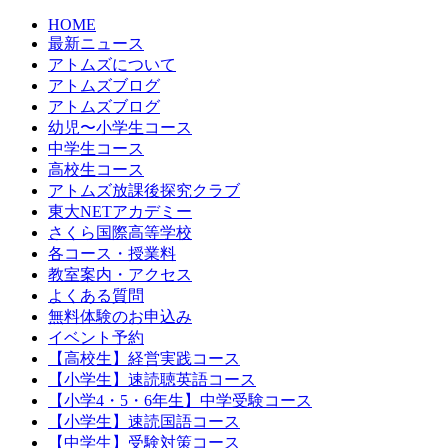
HOME
最新ニュース
アトムズについて
アトムズブログ
アトムズブログ
幼児〜小学生コース
中学生コース
高校生コース
アトムズ放課後探究クラブ
東大NETアカデミー
さくら国際高等学校
各コース・授業料
教室案内・アクセス
よくある質問
無料体験のお申込み
イベント予約
【高校生】経営実践コース
【小学生】速読聴英語コース
【小学4・5・6年生】中学受験コース
【小学生】速読国語コース
【中学生】受験対策コース