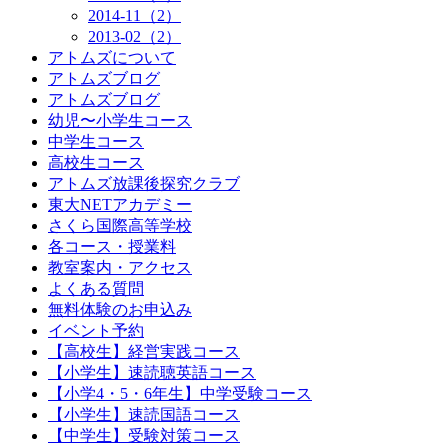
2014-11（2）
2013-02（2）
アトムズについて
アトムズブログ
アトムズブログ
幼児〜小学生コース
中学生コース
高校生コース
アトムズ放課後探究クラブ
東大NETアカデミー
さくら国際高等学校
各コース・授業料
教室案内・アクセス
よくある質問
無料体験のお申込み
イベント予約
【高校生】経営実践コース
【小学生】速読聴英語コース
【小学4・5・6年生】中学受験コース
【小学生】速読国語コース
【中学生】受験対策コース