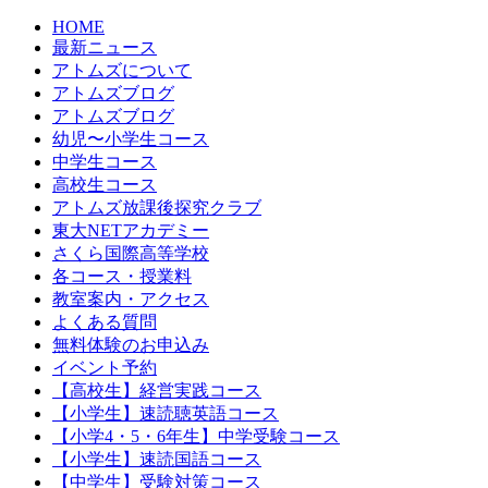
HOME
最新ニュース
アトムズについて
アトムズブログ
アトムズブログ
幼児〜小学生コース
中学生コース
高校生コース
アトムズ放課後探究クラブ
東大NETアカデミー
さくら国際高等学校
各コース・授業料
教室案内・アクセス
よくある質問
無料体験のお申込み
イベント予約
【高校生】経営実践コース
【小学生】速読聴英語コース
【小学4・5・6年生】中学受験コース
【小学生】速読国語コース
【中学生】受験対策コース