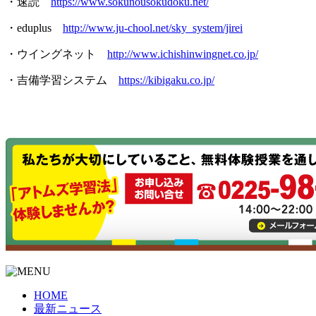
・速読
https://www.sokunousokudoku.net/
・eduplus
http://www.ju-chool.net/sky_system/jirei
・ウイングネット
http://www.ichishinwingnet.co.jp/
・吉備学習システム
https://kibigaku.co.jp/
HOME
最新ニュース