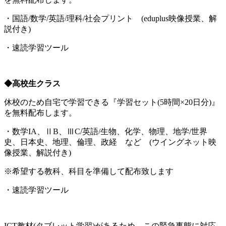
・国語/数学/英語/理科/社会プリント (eduplus映像授業、解
説付き)
・速読学習ツール
◆高校生クラス
休校のため自宅で学習できる『学習セット(5時間×20日分)』
を無料配布します。
・数学IA、ⅡB、ⅢC/英語/生物、化学、物理、地学/世界
史、日本史、地理、倫理、政経 など (ウイングネット映
像授業、解説付き)
※希望する教科、科目を準備して配布致します
・速読学習ツール
ICT教材(タブレット学習)があるため、この緊急事態に対応