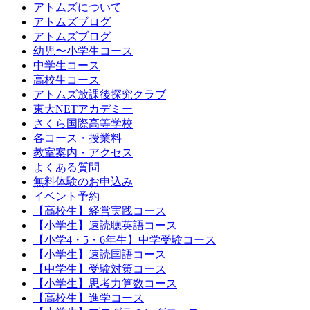
アトムズについて
アトムズブログ
アトムズブログ
幼児〜小学生コース
中学生コース
高校生コース
アトムズ放課後探究クラブ
東大NETアカデミー
さくら国際高等学校
各コース・授業料
教室案内・アクセス
よくある質問
無料体験のお申込み
イベント予約
【高校生】経営実践コース
【小学生】速読聴英語コース
【小学4・5・6年生】中学受験コース
【小学生】速読国語コース
【中学生】受験対策コース
【小学生】思考力算数コース
【高校生】進学コース