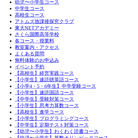
幼児〜小学生コース
中学生コース
高校生コース
アトムズ放課後探究クラブ
東大NETアカデミー
さくら国際高等学校
各コース・授業料
教室案内・アクセス
よくある質問
無料体験のお申込み
イベント予約
【高校生】経営実践コース
【小学生】速読聴英語コース
【小学4・5・6年生】中学受験コース
【小学生】速読国語コース
【中学生】受験対策コース
【小学生】思考力算数コース
【高校生】進学コース
【小学生】プログラミングコース
【中学生】定期テスト対策コース
【幼児〜小学生】わくわく読書コース
【幼児〜小学生】算数オリンピックコース