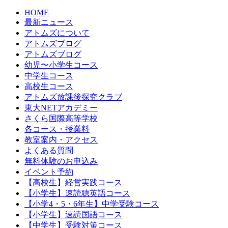
HOME
最新ニュース
アトムズについて
アトムズブログ
アトムズブログ
幼児〜小学生コース
中学生コース
高校生コース
アトムズ放課後探究クラブ
東大NETアカデミー
さくら国際高等学校
各コース・授業料
教室案内・アクセス
よくある質問
無料体験のお申込み
イベント予約
【高校生】経営実践コース
【小学生】速読聴英語コース
【小学4・5・6年生】中学受験コース
【小学生】速読国語コース
【中学生】受験対策コース