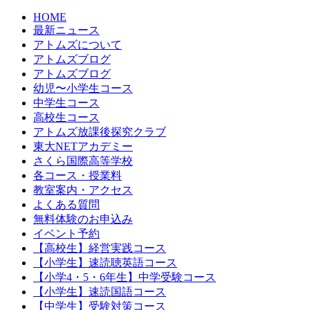
HOME
最新ニュース
アトムズについて
アトムズブログ
アトムズブログ
幼児〜小学生コース
中学生コース
高校生コース
アトムズ放課後探究クラブ
東大NETアカデミー
さくら国際高等学校
各コース・授業料
教室案内・アクセス
よくある質問
無料体験のお申込み
イベント予約
【高校生】経営実践コース
【小学生】速読聴英語コース
【小学4・5・6年生】中学受験コース
【小学生】速読国語コース
【中学生】受験対策コース