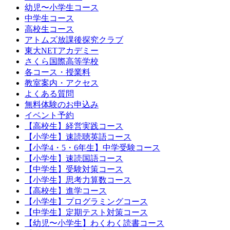
幼児〜小学生コース
中学生コース
高校生コース
アトムズ放課後探究クラブ
東大NETアカデミー
さくら国際高等学校
各コース・授業料
教室案内・アクセス
よくある質問
無料体験のお申込み
イベント予約
【高校生】経営実践コース
【小学生】速読聴英語コース
【小学4・5・6年生】中学受験コース
【小学生】速読国語コース
【中学生】受験対策コース
【小学生】思考力算数コース
【高校生】進学コース
【小学生】プログラミングコース
【中学生】定期テスト対策コース
【幼児〜小学生】わくわく読書コース