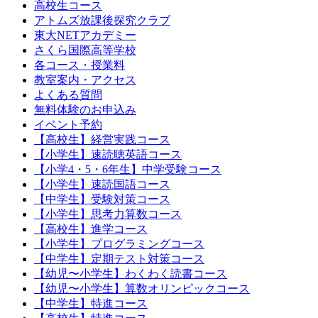
高校生コース
アトムズ放課後探究クラブ
東大NETアカデミー
さくら国際高等学校
各コース・授業料
教室案内・アクセス
よくある質問
無料体験のお申込み
イベント予約
【高校生】経営実践コース
【小学生】速読聴英語コース
【小学4・5・6年生】中学受験コース
【小学生】速読国語コース
【中学生】受験対策コース
【小学生】思考力算数コース
【高校生】進学コース
【小学生】プログラミングコース
【中学生】定期テスト対策コース
【幼児〜小学生】わくわく読書コース
【幼児〜小学生】算数オリンピックコース
【中学生】特進コース