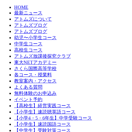
HOME
最新ニュース
アトムズについて
アトムズブログ
アトムズブログ
幼児〜小学生コース
中学生コース
高校生コース
アトムズ放課後探究クラブ
東大NETアカデミー
さくら国際高等学校
各コース・授業料
教室案内・アクセス
よくある質問
無料体験のお申込み
イベント予約
【高校生】経営実践コース
【小学生】速読聴英語コース
【小学4・5・6年生】中学受験コース
【小学生】速読国語コース
【中学生】受験対策コース