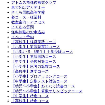
アトムズ放課後探究クラブ
東大NETアカデミー
さくら国際高等学校
各コース・授業料
教室案内・アクセス
よくある質問
無料体験のお申込み
イベント予約
【高校生】経営実践コース
【小学生】速読聴英語コース
【小学4・5・6年生】中学受験コース
【小学生】速読国語コース
【中学生】受験対策コース
【小学生】思考力算数コース
【高校生】進学コース
【小学生】プログラミングコース
【中学生】定期テスト対策コース
【幼児〜小学生】わくわく読書コース
【幼児〜小学生】算数オリンピックコース
【中学生】特進コース
【高校生】特進コース