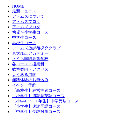
HOME
最新ニュース
アトムズについて
アトムズブログ
アトムズブログ
幼児〜小学生コース
中学生コース
高校生コース
アトムズ放課後探究クラブ
東大NETアカデミー
さくら国際高等学校
各コース・授業料
教室案内・アクセス
よくある質問
無料体験のお申込み
イベント予約
【高校生】経営実践コース
【小学生】速読聴英語コース
【小学4・5・6年生】中学受験コース
【小学生】速読国語コース
【中学生】受験対策コース