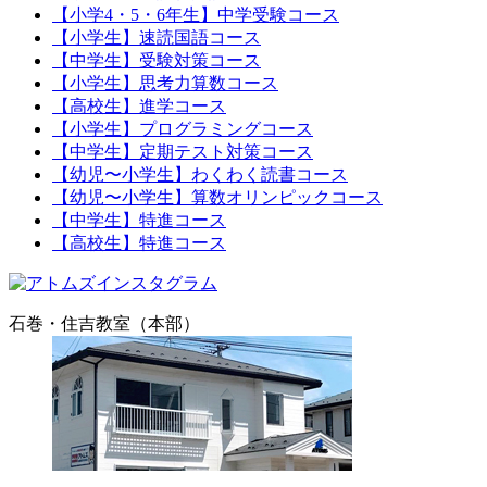
【小学4・5・6年生】中学受験コース
【小学生】速読国語コース
【中学生】受験対策コース
【小学生】思考力算数コース
【高校生】進学コース
【小学生】プログラミングコース
【中学生】定期テスト対策コース
【幼児〜小学生】わくわく読書コース
【幼児〜小学生】算数オリンピックコース
【中学生】特進コース
【高校生】特進コース
石巻・住吉教室（本部）