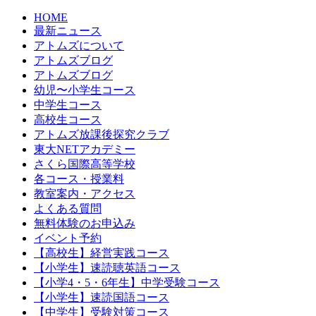
HOME
最新ニュース
アトムズについて
アトムズブログ
アトムズブログ
幼児〜小学生コース
中学生コース
高校生コース
アトムズ放課後探究クラブ
東大NETアカデミー
さくら国際高等学校
各コース・授業料
教室案内・アクセス
よくある質問
無料体験のお申込み
イベント予約
【高校生】経営実践コース
【小学生】速読聴英語コース
【小学4・5・6年生】中学受験コース
【小学生】速読国語コース
【中学生】受験対策コース