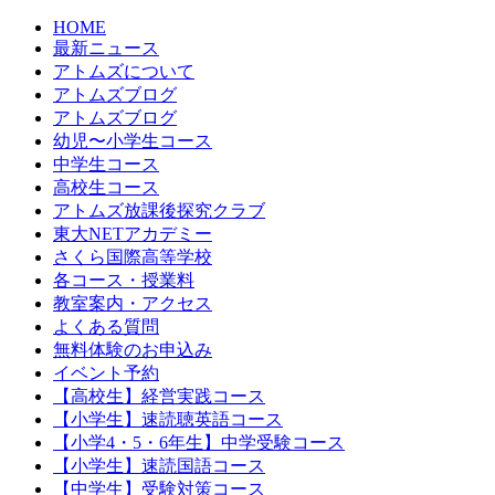
HOME
最新ニュース
アトムズについて
アトムズブログ
アトムズブログ
幼児〜小学生コース
中学生コース
高校生コース
アトムズ放課後探究クラブ
東大NETアカデミー
さくら国際高等学校
各コース・授業料
教室案内・アクセス
よくある質問
無料体験のお申込み
イベント予約
【高校生】経営実践コース
【小学生】速読聴英語コース
【小学4・5・6年生】中学受験コース
【小学生】速読国語コース
【中学生】受験対策コース