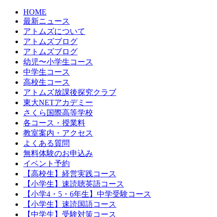
HOME
最新ニュース
アトムズについて
アトムズブログ
アトムズブログ
幼児〜小学生コース
中学生コース
高校生コース
アトムズ放課後探究クラブ
東大NETアカデミー
さくら国際高等学校
各コース・授業料
教室案内・アクセス
よくある質問
無料体験のお申込み
イベント予約
【高校生】経営実践コース
【小学生】速読聴英語コース
【小学4・5・6年生】中学受験コース
【小学生】速読国語コース
【中学生】受験対策コース