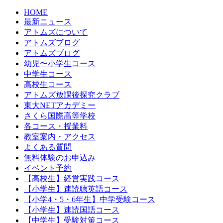
HOME
最新ニュース
アトムズについて
アトムズブログ
アトムズブログ
幼児〜小学生コース
中学生コース
高校生コース
アトムズ放課後探究クラブ
東大NETアカデミー
さくら国際高等学校
各コース・授業料
教室案内・アクセス
よくある質問
無料体験のお申込み
イベント予約
【高校生】経営実践コース
【小学生】速読聴英語コース
【小学4・5・6年生】中学受験コース
【小学生】速読国語コース
【中学生】受験対策コース