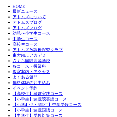
HOME
最新ニュース
アトムズについて
アトムズブログ
アトムズブログ
幼児〜小学生コース
中学生コース
高校生コース
アトムズ放課後探究クラブ
東大NETアカデミー
さくら国際高等学校
各コース・授業料
教室案内・アクセス
よくある質問
無料体験のお申込み
イベント予約
【高校生】経営実践コース
【小学生】速読聴英語コース
【小学4・5・6年生】中学受験コース
【小学生】速読国語コース
【中学生】受験対策コース